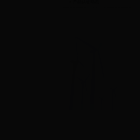
产品认证动态