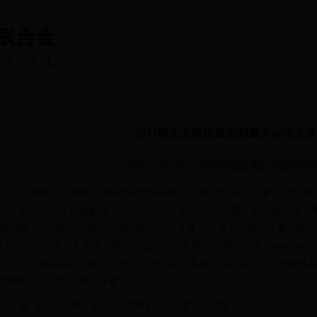
公告
2017电力大数据应用创新大会论文
时间： 2017-07-31 10:08:45 信息来源: 中电联
中国电力企业联合会科技开发服务中心于2017年3-6月开展了“2017
动，各电力企业积极参与，本次活动共征集论文220余篇。经专家评审，本
录出版《2017电力大数据应用创新大会论文集》。其中71篇论文被《电
CN52-1170/TK）上发表。现将录取的论文名单在中电联官网（www.cec.o
（www.chinapower.com.cn）予以公布（录取名单仅显示论文第一
名单如下（仅显示第一作者）：
杜 若、杜 伟、李 斌、李号彩、彭 骞、王鸿玺