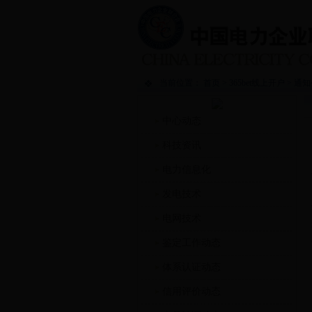
当前位置：
首页
>
365bet线上开户
>
通知
中心动态
科技资讯
电力信息化
发电技术
电网技术
鉴定工作动态
体系认证动态
信用评价动态